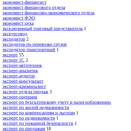
экономист-финансист
экономист финансового отдела
экономист финансово-экономического отдела
экономист ФЭО
экономист цеха
эксклюзивный торговый представитель
1
экскурсовод
экспедитор
2
экспедитор по перевозке грузов
экспедитор транспортный
1
эксперт
55
эксперт 1С
2
эксперт-автотехник
эксперт-аналитик
эксперт-аудитор
эксперт-консультант
эксперт-криминалист
эксперт отдела продаж
3
эксперт-оценщик
эксперт по бухгалтерскому учету и налогообложению
эксперт по жилой недвижимости
эксперт по компенсациям и льготам
1
эксперт по недвижимости
1
эксперт по пожарной безопасности
1
эксперт по продажам
18