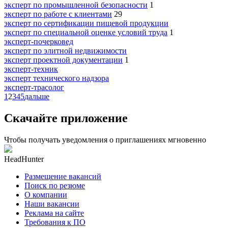
эксперт по промышленной безопасности
1
эксперт по работе с клиентами
29
эксперт по сертификации пищевой продукции
эксперт по специальной оценке условий труда
1
эксперт-почерковед
эксперт по элитной недвижимости
эксперт проектной документации
1
эксперт-техник
эксперт технического надзора
эксперт-трасолог
1
2
3
4
5
дальше
Скачайте приложение
Чтобы получать уведомления о приглашениях мгновенно
HeadHunter
Размещение вакансий
Поиск по резюме
О компании
Наши вакансии
Реклама на сайте
Требования к ПО