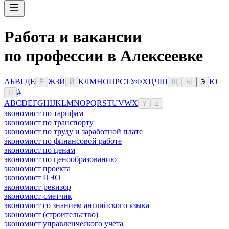
Работа и вакансии
по профессии в Алексеевке
А
Б
В
Г
Д
Е
Ж
З
И
К
Л
М
Н
О
П
Р
С
Т
У
Ф
Х
Ц
Ч
Ш
Ю
Ё
Й
Щ
Ы
Э
#
Я
A
B
C
D
E
F
G
H
I
J
K
L
M
N
O
P
Q
R
S
T
U
V
W
X
Y
Z
экономист по тарифам
экономист по транспорту
экономист по труду и заработной плате
экономист по финансовой работе
экономист по ценам
экономист по ценообразованию
экономист проекта
экономист ПЭО
экономист-ревизор
экономист-сметчик
экономист со знанием английского языка
экономист (строительство)
экономист управленческого учета