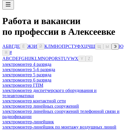
Работа и вакансии
по профессии в Алексеевке
А
Б
В
Г
Д
Е
Ж
З
И
К
Л
М
Н
О
П
Р
С
Т
У
Ф
Х
Ц
Ч
Ш
Ю
Ё
Й
Щ
Ы
Э
#
Я
A
B
C
D
E
F
G
H
I
J
K
L
M
N
O
P
Q
R
S
T
U
V
W
X
Y
Z
электромонтер 4 разряда
электромонтер 5-6 разряда
электромонтер 5 разряда
электромонтер 6 разряда
электромонтер ГПМ
электромонтер диспетчерского оборудования и
телеавтоматики
электромонтер контактной сети
электромонтер линейных сооружений
электромонтер линейных сооружений телефонной связи и
радиофикации
электромонтер-линейщик
электромонтер-линейщик по монтажу воздушных линий