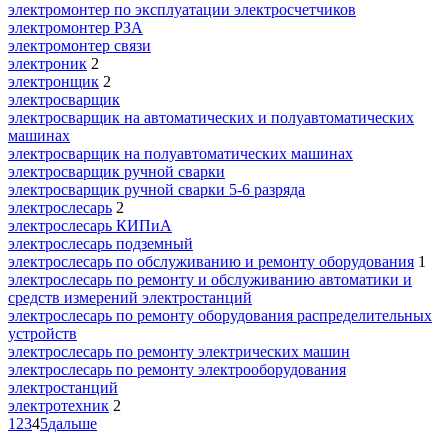
электромонтер по эксплуатации электросчетчиков
электромонтер РЗА
электромонтер связи
электроник
2
электронщик
2
электросварщик
электросварщик на автоматических и полуавтоматических
машинах
электросварщик на полуавтоматических машинах
электросварщик ручной сварки
электросварщик ручной сварки 5-6 разряда
электрослесарь
2
электрослесарь КИПиА
электрослесарь подземный
электрослесарь по обслуживанию и ремонту оборудования
1
электрослесарь по ремонту и обслуживанию автоматики и
средств измерений электростанций
электрослесарь по ремонту оборудования распределительных
устройств
электрослесарь по ремонту электрических машин
электрослесарь по ремонту электрооборудования
электростанций
электротехник
2
1
2
3
4
5
дальше