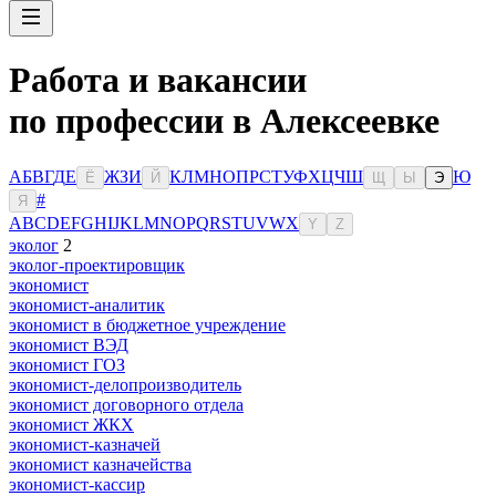
Работа и вакансии
по профессии в Алексеевке
А
Б
В
Г
Д
Е
Ж
З
И
К
Л
М
Н
О
П
Р
С
Т
У
Ф
Х
Ц
Ч
Ш
Ю
Ё
Й
Щ
Ы
Э
#
Я
A
B
C
D
E
F
G
H
I
J
K
L
M
N
O
P
Q
R
S
T
U
V
W
X
Y
Z
эколог
2
эколог-проектировщик
экономист
экономист-аналитик
экономист в бюджетное учреждение
экономист ВЭД
экономист ГОЗ
экономист-делопроизводитель
экономист договорного отдела
экономист ЖКХ
экономист-казначей
экономист казначейства
экономист-кассир