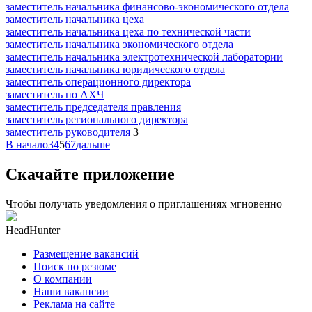
заместитель начальника финансово-экономического отдела
заместитель начальника цеха
заместитель начальника цеха по технической части
заместитель начальника экономического отдела
заместитель начальника электротехнической лаборатории
заместитель начальника юридического отдела
заместитель операционного директора
заместитель по АХЧ
заместитель председателя правления
заместитель регионального директора
заместитель руководителя
3
В начало
3
4
5
6
7
дальше
Скачайте приложение
Чтобы получать уведомления о приглашениях мгновенно
HeadHunter
Размещение вакансий
Поиск по резюме
О компании
Наши вакансии
Реклама на сайте