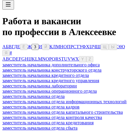
Работа и вакансии
по профессии в Алексеевке
А
Б
В
Г
Д
Е
Ж
И
К
Л
М
Н
О
П
Р
С
Т
У
Ф
Х
Ц
Ч
Ш
Э
Ю
Ё
З
Й
Щ
Ы
#
Я
A
B
C
D
E
F
G
H
I
J
K
L
M
N
O
P
Q
R
S
T
U
V
W
X
Y
Z
заместитель начальника дополнительного офиса
заместитель начальника конструкторского отдела
заместитель начальника кредитного отдела
заместитель начальника кредитного управления
заместитель начальника лаборатории
заместитель начальника операционного отдела
заместитель начальника отдела
заместитель начальника отдела информационных технологий
заместитель начальника отдела кадров
заместитель начальника отдела капитального строительства
заместитель начальника отдела контроля качества
заместитель начальника отдела кредитования
заместитель начальника отдела сбыта