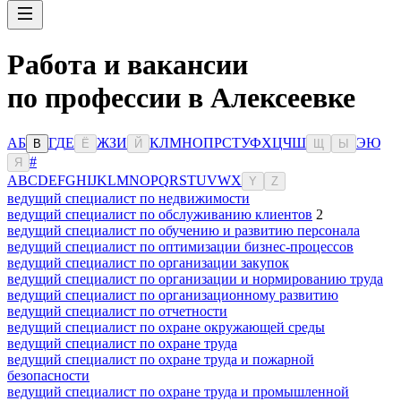
Работа и вакансии
по профессии в Алексеевке
А
Б
Г
Д
Е
Ж
З
И
К
Л
М
Н
О
П
Р
С
Т
У
Ф
Х
Ц
Ч
Ш
Э
Ю
В
Ё
Й
Щ
Ы
#
Я
A
B
C
D
E
F
G
H
I
J
K
L
M
N
O
P
Q
R
S
T
U
V
W
X
Y
Z
ведущий специалист по недвижимости
ведущий специалист по обслуживанию клиентов
2
ведущий специалист по обучению и развитию персонала
ведущий специалист по оптимизации бизнес-процессов
ведущий специалист по организации закупок
ведущий специалист по организации и нормированию труда
ведущий специалист по организационному развитию
ведущий специалист по отчетности
ведущий специалист по охране окружающей среды
ведущий специалист по охране труда
ведущий специалист по охране труда и пожарной
безопасности
ведущий специалист по охране труда и промышленной