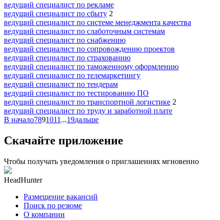
ведущий специалист по рекламе
ведущий специалист по сбыту
2
ведущий специалист по системе менеджмента качества
ведущий специалист по слаботочным системам
ведущий специалист по снабжению
ведущий специалист по сопровождению проектов
ведущий специалист по страхованию
ведущий специалист по таможенному оформлению
ведущий специалист по телемаркетингу
ведущий специалист по тендерам
ведущий специалист по тестированию ПО
ведущий специалист по транспортной логистике
2
ведущий специалист по труду и заработной плате
В начало
7
8
9
10
11
...
19
дальше
Скачайте приложение
Чтобы получать уведомления о приглашениях мгновенно
HeadHunter
Размещение вакансий
Поиск по резюме
О компании