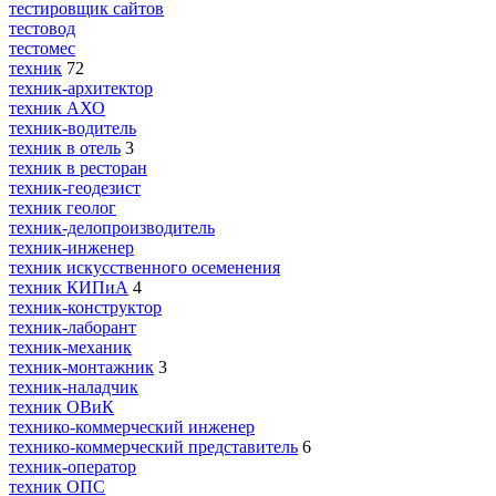
тестировщик сайтов
тестовод
тестомес
техник
72
техник-архитектор
техник АХО
техник-водитель
техник в отель
3
техник в ресторан
техник-геодезист
техник геолог
техник-делопроизводитель
техник-инженер
техник искусственного осеменения
техник КИПиА
4
техник-конструктор
техник-лаборант
техник-механик
техник-монтажник
3
техник-наладчик
техник ОВиК
технико-коммерческий инженер
технико-коммерческий представитель
6
техник-оператор
техник ОПС