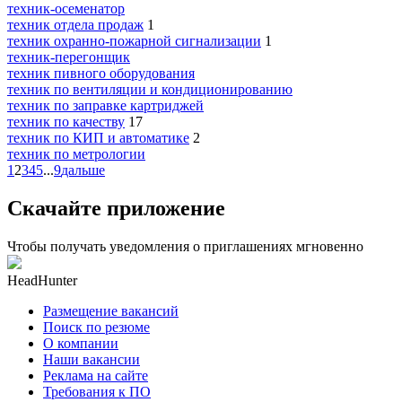
техник-осеменатор
техник отдела продаж
1
техник охранно-пожарной сигнализации
1
техник-перегонщик
техник пивного оборудования
техник по вентиляции и кондиционированию
техник по заправке картриджей
техник по качеству
17
техник по КИП и автоматике
2
техник по метрологии
1
2
3
4
5
...
9
дальше
Скачайте приложение
Чтобы получать уведомления о приглашениях мгновенно
HeadHunter
Размещение вакансий
Поиск по резюме
О компании
Наши вакансии
Реклама на сайте
Требования к ПО