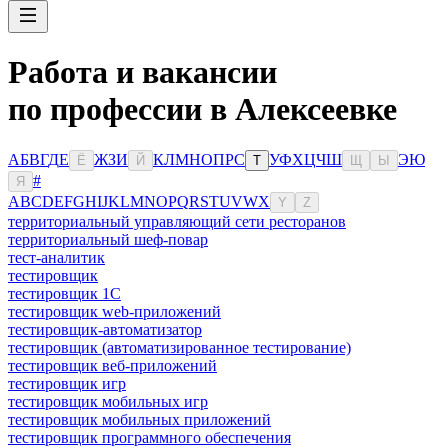
Работа и вакансии
по профессии в Алексеевке
А
Б
В
Г
Д
Е
Ж
З
И
К
Л
М
Н
О
П
Р
С
У
Ф
Х
Ц
Ч
Ш
Э
Ю
Ё
Й
Т
Щ
Ы
#
Я
A
B
C
D
E
F
G
H
I
J
K
L
M
N
O
P
Q
R
S
T
U
V
W
X
Y
Z
территориальный управляющий сети ресторанов
территориальный шеф-повар
тест-аналитик
тестировщик
тестировщик 1С
тестировщик web-приложений
тестировщик-автоматизатор
тестировщик (автоматизированное тестирование)
тестировщик веб-приложений
тестировщик игр
тестировщик мобильных игр
тестировщик мобильных приложений
тестировщик программного обеспечения