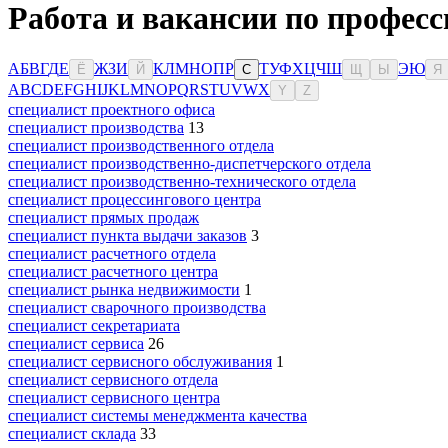
Работа и вакансии по професс
А
Б
В
Г
Д
Е
Ж
З
И
К
Л
М
Н
О
П
Р
Т
У
Ф
Х
Ц
Ч
Ш
Э
Ю
Ё
Й
С
Щ
Ы
Я
A
B
C
D
E
F
G
H
I
J
K
L
M
N
O
P
Q
R
S
T
U
V
W
X
Y
Z
специалист проектного офиса
специалист производства
13
специалист производственного отдела
специалист производственно-диспетчерского отдела
специалист производственно-технического отдела
специалист процессингового центра
специалист прямых продаж
специалист пункта выдачи заказов
3
специалист расчетного отдела
специалист расчетного центра
специалист рынка недвижимости
1
специалист сварочного производства
специалист секретариата
специалист сервиса
26
специалист сервисного обслуживания
1
специалист сервисного отдела
специалист сервисного центра
специалист системы менеджмента качества
специалист склада
33