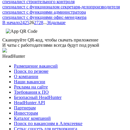
специалист строительного контроля
специалист с функционалом секретаря-делопроизводителя
специалист с функциями администратора
специалист с функциями офис-менеджера
В начало
24
25
26
27
28
...
36
дальше
Сканируйте QR-код, чтобы скачать приложение
И чаты с работодателями всегда будут под рукой
HeadHunter
Размещение вакансий
Поиск по резюме
О компании
Наши вакансии
Реклама на сайте
Требования к ПО
Безопасный HeadHunter
HeadHunter API
Партнерам
Инвесторам
Каталог компаний
Поиск по вакансиям в Алексеевке
Сетка: соцсеть для нетворкинга