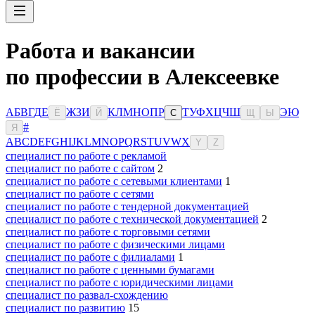
Работа и вакансии
по профессии в Алексеевке
А
Б
В
Г
Д
Е
Ж
З
И
К
Л
М
Н
О
П
Р
Т
У
Ф
Х
Ц
Ч
Ш
Э
Ю
Ё
Й
С
Щ
Ы
#
Я
A
B
C
D
E
F
G
H
I
J
K
L
M
N
O
P
Q
R
S
T
U
V
W
X
Y
Z
специалист по работе с рекламой
специалист по работе с сайтом
2
специалист по работе с сетевыми клиентами
1
специалист по работе с сетями
специалист по работе с тендерной документацией
специалист по работе с технической документацией
2
специалист по работе с торговыми сетями
специалист по работе с физическими лицами
специалист по работе с филиалами
1
специалист по работе с ценными бумагами
специалист по работе с юридическими лицами
специалист по развал-схождению
специалист по развитию
15