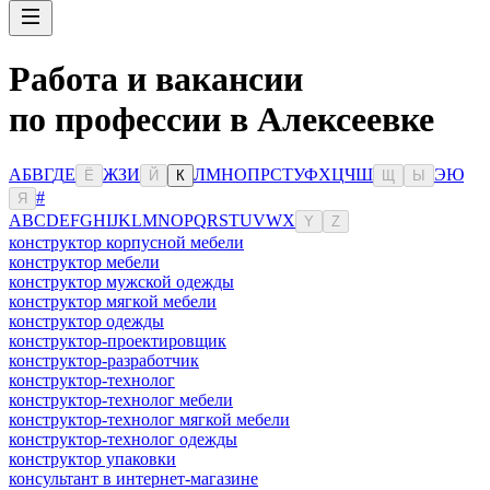
Работа и вакансии
по профессии в Алексеевке
А
Б
В
Г
Д
Е
Ж
З
И
Л
М
Н
О
П
Р
С
Т
У
Ф
Х
Ц
Ч
Ш
Э
Ю
Ё
Й
К
Щ
Ы
#
Я
A
B
C
D
E
F
G
H
I
J
K
L
M
N
O
P
Q
R
S
T
U
V
W
X
Y
Z
конструктор корпусной мебели
конструктор мебели
конструктор мужской одежды
конструктор мягкой мебели
конструктор одежды
конструктор-проектировщик
конструктор-разработчик
конструктор-технолог
конструктор-технолог мебели
конструктор-технолог мягкой мебели
конструктор-технолог одежды
конструктор упаковки
консультaнт в интернет-мaгазине