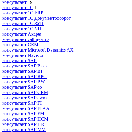
консультант
19
консультант 1С
1
консультант 1С ERP
консультант 1С:Документооборот
консультант 1С:ЗУП
консультант 1С:УПП
консультант Axapta
консультант call-центра
1
консультант CRM
консультант Microsoft Dynamics AX
консультант Navision
консультант SAP
консультант SAP Basis
консультант SAP BI
консультант SAP BPC
консультант SAP BW
консультант SAP co
консультант SAP CRM
консультант SAP ewm
консультант SAP FI
консультант SAP FI AA
консультант SAP FM
консультант SAP HCM
консультант SAP HR
консультант SAP MM