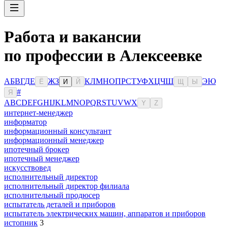
Работа и вакансии
по профессии в Алексеевке
А
Б
В
Г
Д
Е
Ж
З
К
Л
М
Н
О
П
Р
С
Т
У
Ф
Х
Ц
Ч
Ш
Э
Ю
Ё
И
Й
Щ
Ы
#
Я
A
B
C
D
E
F
G
H
I
J
K
L
M
N
O
P
Q
R
S
T
U
V
W
X
Y
Z
интернет-менеджер
информатор
информационный консультант
информационный менеджер
ипотечный брокер
ипотечный менеджер
искусствовед
исполнительный директор
исполнительный директор филиала
исполнительный продюсер
испытатель деталей и приборов
испытатель электрических машин, аппаратов и приборов
истопник
3