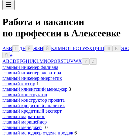
Работа и вакансии
по профессии в Алексеевке
А
Б
В
Д
Е
Ж
З
И
К
Л
М
Н
О
П
Р
С
Т
У
Ф
Х
Ц
Ч
Ш
Э
Ю
Г
Ё
Й
Щ
Ы
#
Я
A
B
C
D
E
F
G
H
I
J
K
L
M
N
O
P
Q
R
S
T
U
V
W
X
Y
Z
главный инженер филиала
главный инженер элеватора
главный инженер-энергетик
главный кассир
1
главный клиентский менеджер
3
главный конструктор
главный конструктор проекта
главный кредитный аналитик
главный кредитный эксперт
главный маркетолог
главный маркшейдер
главный менеджер
10
главный менеджер отдела продаж
6