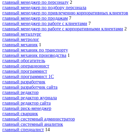
главный менеджер по персоналу
2
главный менеджер по подбору персонала
главный менеджер по привлечению корпоративных клиентов
главный менеджер по продажам
7
главный менеджер по работе с клиентами
7
главный менеджер по работе с корпоративными клиентами
2
главный металлург
главный метролог
главный механик
1
главный механик по транспорту
главный механик производства
1
главный обогатитель
главный операционист
главный программист
главный программист 1С
главный разработчик
главный разработчик сайта
главный редактор
главный редактор журнала
главный редактор сайта
главный риск-менеджер
главный сварщик
главный системный администратор
главный системный аналитик
главный специалист
14