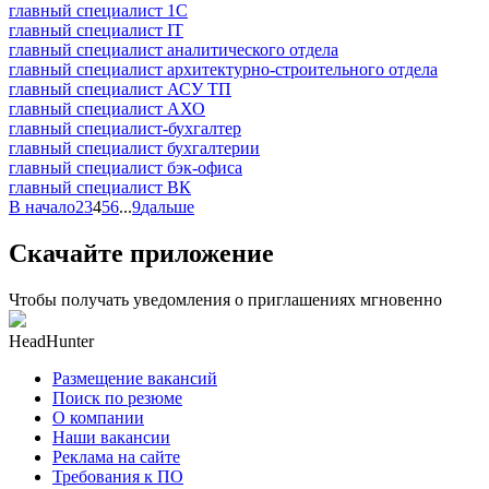
главный специалист 1С
главный специалист IT
главный специалист аналитического отдела
главный специалист архитектурно-строительного отдела
главный специалист АСУ ТП
главный специалист АХО
главный специалист-бухгалтер
главный специалист бухгалтерии
главный специалист бэк-офиса
главный специалист ВК
В начало
2
3
4
5
6
...
9
дальше
Скачайте приложение
Чтобы получать уведомления о приглашениях мгновенно
HeadHunter
Размещение вакансий
Поиск по резюме
О компании
Наши вакансии
Реклама на сайте
Требования к ПО