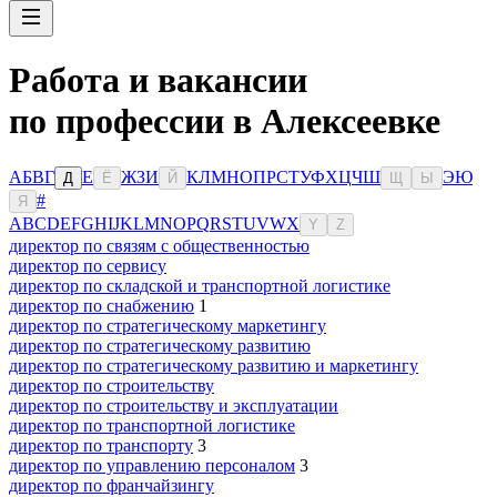
Работа и вакансии
по профессии в Алексеевке
А
Б
В
Г
Е
Ж
З
И
К
Л
М
Н
О
П
Р
С
Т
У
Ф
Х
Ц
Ч
Ш
Э
Ю
Д
Ё
Й
Щ
Ы
#
Я
A
B
C
D
E
F
G
H
I
J
K
L
M
N
O
P
Q
R
S
T
U
V
W
X
Y
Z
директор по связям с общественностью
директор по сервису
директор по складской и транспортной логистике
директор по снабжению
1
директор по стратегическому маркетингу
директор по стратегическому развитию
директор по стратегическому развитию и маркетингу
директор по строительству
директор по строительству и эксплуатации
директор по транспортной логистике
директор по транспорту
3
директор по управлению персоналом
3
директор по франчайзингу