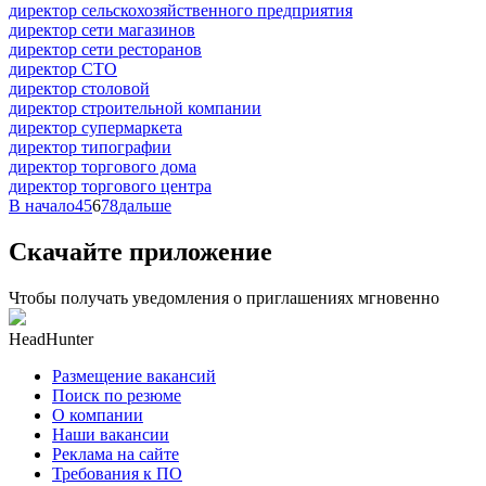
директор сельскохозяйственного предприятия
директор сети магазинов
директор сети ресторанов
директор СТО
директор столовой
директор строительной компании
директор супермаркета
директор типографии
директор торгового дома
директор торгового центра
В начало
4
5
6
7
8
дальше
Скачайте приложение
Чтобы получать уведомления о приглашениях мгновенно
HeadHunter
Размещение вакансий
Поиск по резюме
О компании
Наши вакансии
Реклама на сайте
Требования к ПО