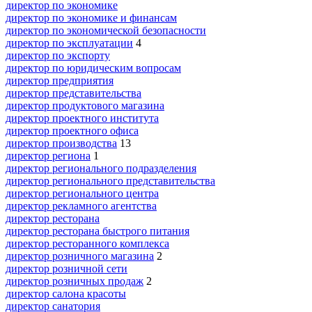
директор по экономике
директор по экономике и финансам
директор по экономической безопасности
директор по эксплуатации
4
директор по экспорту
директор по юридическим вопросам
директор предприятия
директор представительства
директор продуктового магазина
директор проектного института
директор проектного офиса
директор производства
13
директор региона
1
директор регионального подразделения
директор регионального представительства
директор регионального центра
директор рекламного агентства
директор ресторана
директор ресторана быстрого питания
директор ресторанного комплекса
директор розничного магазина
2
директор розничной сети
директор розничных продаж
2
директор салона красоты
директор санатория