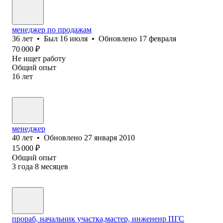
менеджер по продажам
36
лет
•
Был
16 июля
•
Обновлено
17 февраля
70 000
₽
Не ищет работу
Общий опыт
16
лет
менеджер
40
лет
•
Обновлено
27 января 2010
15 000
₽
Общий опыт
3
года
8
месяцев
прораб, начальник участка,мастер, инжененр ПГС