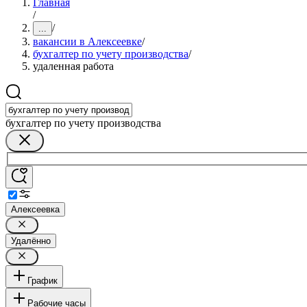
Главная
/
/
...
вакансии в Алексеевке
/
бухгалтер по учету производства
/
удаленная работа
бухгалтер по учету производства
Алексеевка
Удалённо
График
Рабочие часы