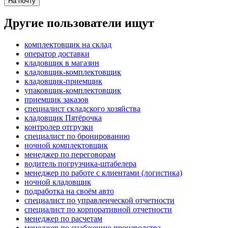
На почту
Другие пользователи ищут
комплектовщик на склад
оператор доставки
кладовщик в магазин
кладовщик-комплектовщик
кладовщик-приемщик
упаковщик-комплектовщик
приемщик заказов
специалист складского хозяйства
кладовщик Пятёрочка
контролер отгрузки
специалист по бронированию
ночной комплектовщик
менеджер по переговорам
водитель погрузчика-штабелера
менеджер по работе с клиентами (логистика)
ночной кладовщик
подработка на своём авто
специалист по управленческой отчетности
специалист по корпоративной отчетности
менеджер по расчетам
менеджер по снабжению производства