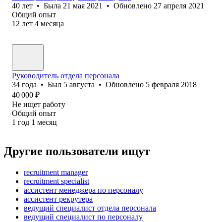
40
лет
•
Была
21 мая 2021
•
Обновлено
27 апреля 2021
Общий опыт
12
лет
4
месяца
Руководитель отдела персонала
34
года
•
Был
5 августа
•
Обновлено
5 февраля 2018
40 000
₽
Не ищет работу
Общий опыт
1
год
1
месяц
Другие пользователи ищут
recruitment manager
recruitment specialist
ассистент менеджера по персоналу
ассистент рекрутера
ведущий специалист отдела персонала
ведущий специалист по персоналу