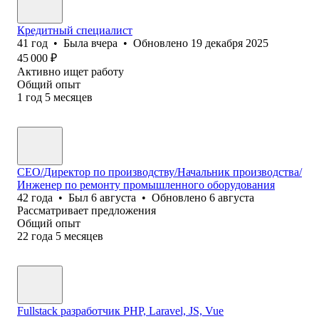
Кредитный специалист
41
год
•
Была
вчера
•
Обновлено
19 декабря 2025
45 000
₽
Активно ищет работу
Общий опыт
1
год
5
месяцев
СЕО/Директор по производству/Начальник производства/
Инженер по ремонту промышленного оборудования
42
года
•
Был
6 августа
•
Обновлено
6 августа
Рассматривает предложения
Общий опыт
22
года
5
месяцев
Fullstack разработчик PHP, Laravel, JS, Vue