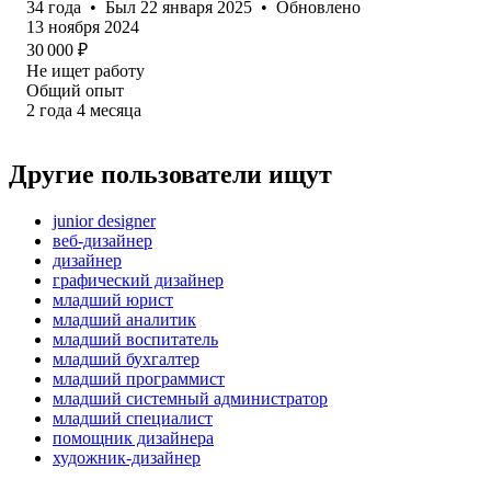
34
года
•
Был
22 января 2025
•
Обновлено
13 ноября 2024
30 000
₽
Не ищет работу
Общий опыт
2
года
4
месяца
Другие пользователи ищут
junior designer
веб-дизайнер
дизайнер
графический дизайнер
младший юрист
младший аналитик
младший воспитатель
младший бухгалтер
младший программист
младший системный администратор
младший специалист
помощник дизайнера
художник-дизайнер