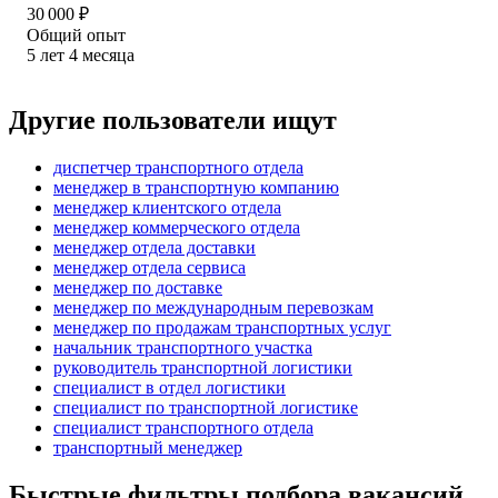
30 000
₽
Общий опыт
5
лет
4
месяца
Другие пользователи ищут
диспетчер транспортного отдела
менеджер в транспортную компанию
менеджер клиентского отдела
менеджер коммерческого отдела
менеджер отдела доставки
менеджер отдела сервиса
менеджер по доставке
менеджер по международным перевозкам
менеджер по продажам транспортных услуг
начальник транспортного участка
руководитель транспортной логистики
специалист в отдел логистики
специалист по транспортной логистике
специалист транспортного отдела
транспортный менеджер
Быстрые фильтры подбора вакансий