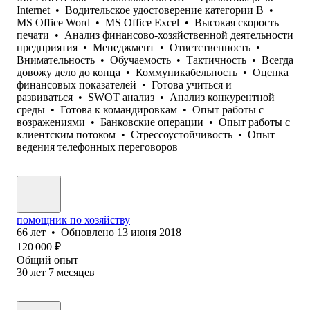
Internet
•
Водительское удостоверение категории B
•
MS Office Word
•
MS Office Excel
•
Высокая скорость
печати
•
Анализ финансово-хозяйственной деятельности
предприятия
•
Менеджмент
•
Ответственность
•
Внимательность
•
Обучаемость
•
Тактичность
•
Всегда
довожу дело до конца
•
Коммуникабельность
•
Оценка
финансовых показателей
•
Готова учиться и
развиваться
•
SWOT анализ
•
Анализ конкурентной
среды
•
Готова к командировкам
•
Опыт работы с
возражениями
•
Банковские операции
•
Опыт работы с
клиентским потоком
•
Стрессоустойчивость
•
Опыт
ведения телефонных переговоров
помощник по хозяйству
66
лет
•
Обновлено
13 июня 2018
120 000
₽
Общий опыт
30
лет
7
месяцев