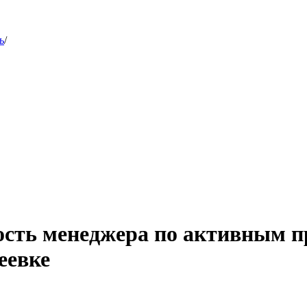
ь
/
ость менеджера по активным 
еевке