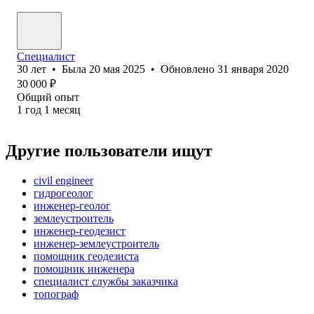
Специалист
30
лет
•
Была
20 мая 2025
•
Обновлено
31 января 2020
30 000
₽
Общий опыт
1
год
1
месяц
Другие пользователи ищут
civil engineer
гидрогеолог
инженер-геолог
землеустроитель
инженер-геодезист
инженер-землеустроитель
помощник геодезиста
помощник инженера
специалист службы заказчика
топограф