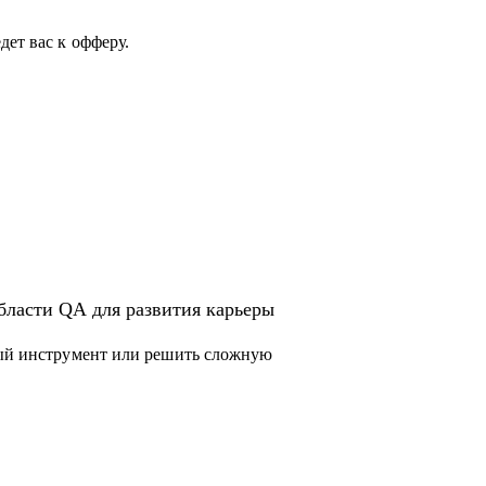
сти QA или в IT.
ет вас к офферу.
толок.
бласти QA для развития карьеры
вый инструмент или решить сложную