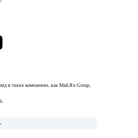
ид в таких компаниях, как Mail.Ru Group,
ий.
той группе.
ь