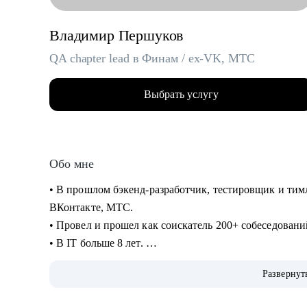
Владимир Першуков
QA chapter lead в Финам / ex-VK, МТС
Выбрать услугу
Обо мне
• В прошлом бэкенд-разработчик, тестировщик и тимл
ВКонтакте, МТС.
• Провел и прошел как соискатель 200+ собеседован
• В IT больше 8 лет.
• Учусь на курсе "Команда" Стратоплана в продвину
Развернут
• Отвечаю за командные процессы и практики.
• Пишу код на python, провожу code review.