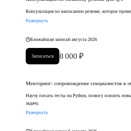
• Всем, кто только собирается начать работать в обла
• Тем, кто не может найти первую работу в IT.
Консультация по написанию резюме, которое привед
• Тем, кто зашел в тупик в плане карьеры/уперся в по
Развернуть
• Тем, кто столкнулся со сложной задачей на проекте.
Ближайшая запись
6 августа 2026
8 000
₽
Записаться
Менторинг: сопровождение специалистов в о
Научу писать тесты на Python, помогу освоить но
задачу.
Развернуть