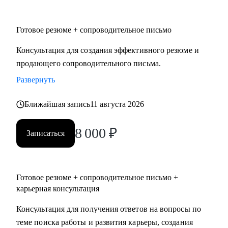
• Юриспруденция.
• Торговля: электронная коммерция, ТПС, розничная
Готовое резюме + сопроводительное письмо
торговля (e-com, FMCG, retail).
Консультация для создания эффективного резюме и
Я создаю высококачественный продукт, основываясь на
продающего сопроводительного письма.
индивидуальном подходе, детальном изучении
Развернуть
потребностей клиента, глубоком уровне экспертизы и
искреннем отношении к людям.
Ближайшая запись
11 августа 2026
8 000
₽
Записаться
Готовое резюме + сопроводительное письмо +
карьерная консультация
Консультация для получения ответов на вопросы по
теме поиска работы и развития карьеры, создания