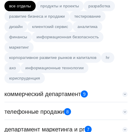
все отделы
продукты и проекты
разработка
развитие бизнеса и продажи
тестирование
дизайн
клиентский сервис
аналитика
финансы
информационная безопасность
маркетинг
корпоративное развитие рынков и капиталов
hr
axo
информационные технологии
юриспруденция
коммерческий департамент
9
Key Account Manager (EdTech)
телефонные продажи
8
HeadHunter::Коммерческий департамент
вчера
Менеджер по продажам в сегменте малого и среднего
департамент маркетинга и pr
150000 ₽
7