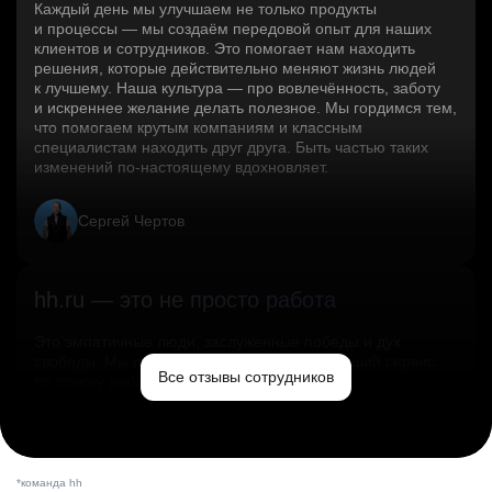
Каждый день мы улучшаем не только продукты
и процессы — мы создаём передовой опыт для наших
клиентов и сотрудников. Это помогает нам находить
решения, которые действительно меняют жизнь людей
к лучшему. Наша культура — про вовлечённость, заботу
и искреннее желание делать полезное. Мы гордимся тем,
что помогаем крутым компаниям и классным
специалистам находить друг друга. Быть частью таких
изменений по‑настоящему вдохновляет.
Сергей Чертов
hh.ru — это не просто работа
Это эмпатичные люди, заслуженные победы и дух
свободы. Мы помогаем миру и создаём лучший сервис
Все отзывы сотрудников
по поиску работы в стране.
Ольга Емельянова
*команда hh