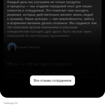
Каждый день мы улучшаем не только продукты
и процессы — мы создаём передовой опыт для наших
клиентов и сотрудников. Это помогает нам находить
решения, которые действительно меняют жизнь людей
к лучшему. Наша культура — про вовлечённость, заботу
и искреннее желание делать полезное. Мы гордимся тем,
что помогаем крутым компаниям и классным
специалистам находить друг друга. Быть частью таких
изменений по‑настоящему вдохновляет.
Сергей Чертов
hh.ru — это не просто работа
Это эмпатичные люди, заслуженные победы и дух
свободы. Мы помогаем миру и создаём лучший сервис
Все отзывы сотрудников
по поиску работы в стране.
Ольга Емельянова
*команда hh