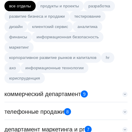
все отделы
продукты и проекты
разработка
развитие бизнеса и продажи
тестирование
дизайн
клиентский сервис
аналитика
финансы
информационная безопасность
маркетинг
корпоративное развитие рынков и капиталов
hr
axo
информационные технологии
юриспруденция
коммерческий департамент
9
Тренер по развитию компетенций продаж
телефонные продажи
8
HeadHunter::Коммерческий департамент
20 июл. 2026
Специалист телемаркетинга
департамент маркетинга и pr
з/п не указана
7