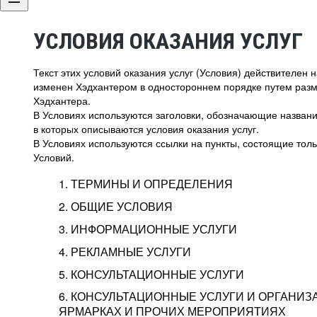
УСЛОВИЯ ОКАЗАНИЯ УСЛУГ
Текст этих условий оказания услуг (Условия) действителен
изменен Хэдхантером в одностороннем порядке путем раз
Хэдхантера.
В Условиях используются заголовки, обозначающие название
в которых описываются условия оказания услуг.
В Условиях используются ссылки на пункты, состоящие тольк
Условий.
1. ТЕРМИНЫ И ОПРЕДЕЛЕНИЯ
2. ОБЩИЕ УСЛОВИЯ
3. ИНФОРМАЦИОННЫЕ УСЛУГИ
1.1. Хэдхантер, или
Хэдхантер, ООО «Хэдх
4. РЕКЛАМНЫЕ УСЛУГИ
HeadHunter, или
г. Москва, внутригор
2.1. Типы и статусы регистрации
5. КОНСУЛЬТАЦИОННЫЕ УСЛУГИ
Исполнитель
Тверской,
2-я
Брестска
Типы регистрации
3.1. Предоставление доступа к базе данн
2.2. Активация услуг
6. КОНСУЛЬТАЦИОННЫЕ УСЛУГИ И ОРГАНИЗ
о трудоустройстве с возможностью просмо
Описание и активация
ЯРМАРКАХ И ПРОЧИХ МЕРОПРИЯТИЯХ
Хэдхантер — администра
2.1.1. Заказчику может быть присвоен один
4.0. Общие условия оказания рекламных ус