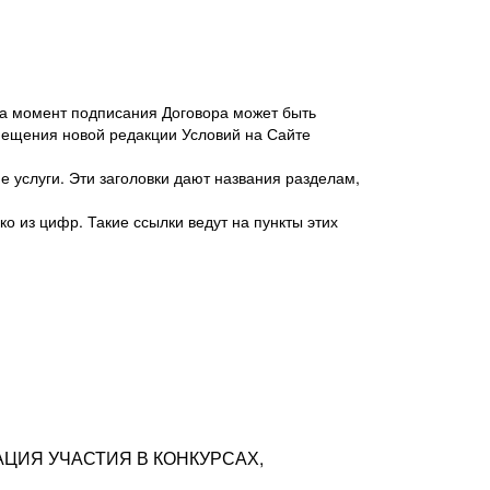
 на момент подписания Договора может быть
мещения новой редакции Условий на Сайте
 услуги. Эти заголовки дают названия разделам,
о из цифр. Такие ссылки ведут на пункты этих
антер», ИНН 7718620740, адрес: 125047,
одская территория Муниципальный округ
я улица, дом 48, помещ. 25
ых резюме с предложениями Соискателей
АЦИЯ УЧАСТИЯ В КОНКУРСАХ,
тра контактной информации Соискателя
тор сайтов: hh.ru, talantix.ru и других
 из Типов регистраций.
луг