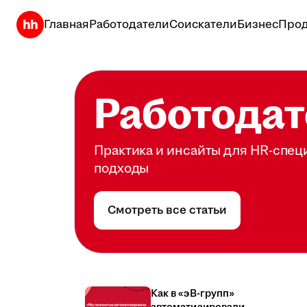
Главная
Работодатели
Соискатели
Бизнес
Прод
Работодат
Практика и инсайты для HR-спец
подходы
Смотреть все статьи
Как в «эВ-групп»