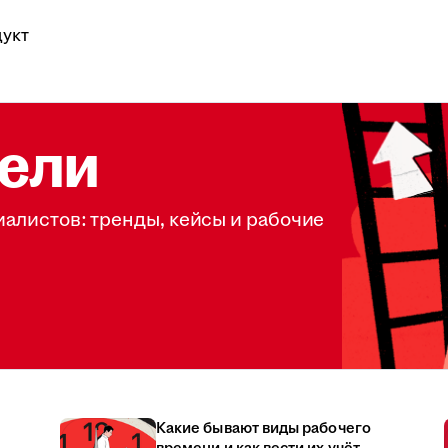
укт
ели
иалистов: тренды, кейсы и рабочие
Какие бывают виды рабочего