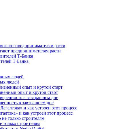
гают предпринимателям расти
ителей Т-Банка
ных людей
зненный опыт и крутой старт
ренность в завтрашнем дне
галтэка» и как устроен этот процесс
е только строителям