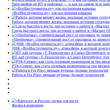
Пять мифов об ИТ в нефтянке — и как на самом деле работ
«ВсеИнструменты.ру» для построения карьеры
Работа, которая меняет жизнь: реальные истории сотруд
Среда быстрого роста: три истории о работе в «Магнит 
«Пятёрочка»: стремительный рост от продавца до директ
ДНК «ВсеИнструменты.ру»: атмосфера, в которой хочется
ИТ-хаб группы «Т-Технологии» в Санкт-Петербурге: топ
РТК-Сервис: как стать полевым инженером за три месяца
Работа в Fix Price: меньше рутины, больше технологий
Жизнь в компании