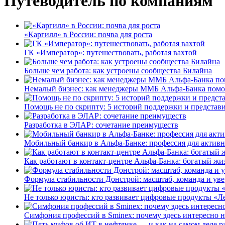
Путеводитель по компаниям
«Каргилл» в России: почва для роста
ГК «Император»: путешествовать, работая вахтой
Больше чем работа: как устроены сообщества Билайна
Немалый бизнес: как менеджеры ММБ Альфа-Банка помо
Помощь не по скрипту: 5 историй поддержки и представ
Разработка в ЭЛАР: сочетание преимуществ
Мобильный банкир в Альфа-Банке: профессия для актив
Как работают в контакт-центре Альфа-Банка: богатый жи
Формула стабильности Донстрой: масштаб, команда и уве
Не только юристы: кто развивает цифровые продукты «Ле
Симфония профессий в Sminex: почему здесь интересно н