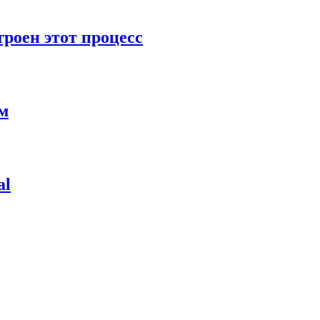
роен этот процесс
ям
al