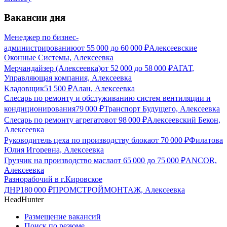
Вакансии дня
Менеджер по бизнес-
администрированию
от
55 000
до
60 000
₽
Алексеевские
Оконные Системы, Алексеевка
Мерчандайзер (Алексеевка)
от
52 000
до
58 000
₽
АГАТ,
Управляющая компания, Алексеевка
Кладовщик
51 500
₽
Алан, Алексеевка
Слесарь по ремонту и обслуживанию систем вентиляции и
кондиционирования
79 000
₽
Транспорт Будущего, Алексеевка
Слесарь по ремонту агрегатов
от
98 000
₽
Алексеевский Бекон,
Алексеевка
Руководитель цеха по производству блока
от
70 000
₽
Филатова
Юлия Игоревна, Алексеевка
Грузчик на производство масла
от
65 000
до
75 000
₽
ANCOR,
Алексеевка
Разнорабочий в г.Кировское
ДНР
180 000
₽
ПРОМСТРОЙМОНТАЖ, Алексеевка
HeadHunter
Размещение вакансий
Поиск по резюме