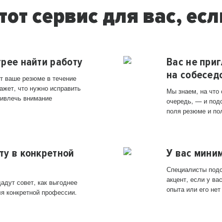
тот сервис для вас, есл
трее найти работу
Вас не при
на собесед
т ваше резюме в течение
ажет, что нужно исправить
Мы знаем, на что
ривлечь внимание
очередь, — и под
поля резюме и по
ту в конкретной
У вас мини
Специалисты подс
акцент, если у в
адут совет, как выгоднее
опыта или его нет
ля конкретной профессии.