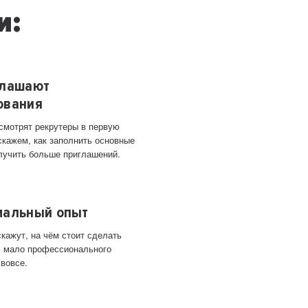
и:
глашают
ования
 смотрят рекрутеры в первую
скажем, как заполнить основные
лучить больше приглашений.
мальный опыт
кажут, на чём стоит сделать
ас мало профессионального
 вовсе.