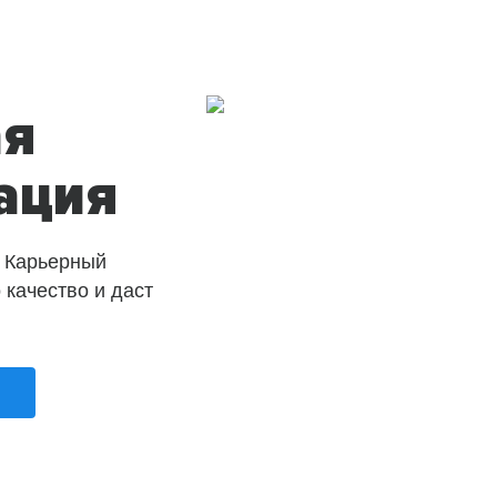
ая
ация
 Карьерный
о качество и даст