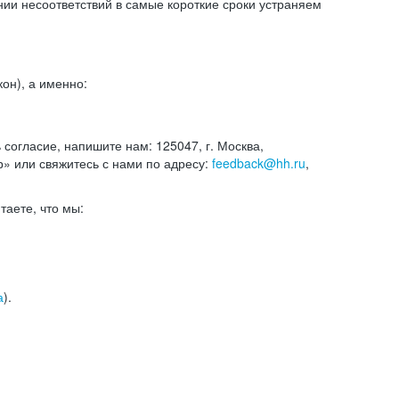
и несоответствий в самые короткие сроки устраняем
он), а именно:
ь согласие, напишите нам: 125047, г. Москва,
р» или свяжитесь с нами по адресу:
feedback@hh.ru
,
итаете, что мы:
а
).