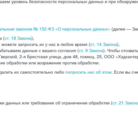
аем уровень безопасности персональных данных и при обнаружени
альным законом №
152-ФЗ
«О персональных данных»
(далее — Зак
м (
ст. 18 Закона
),
можете запросить их у нас в любое время (
ст. 14 Закона
),
абатываем данные с вашего согласия (
ст. 9 Закона
). Чтобы отозват
верской, 2-я Брестская улица, дом 48, помещ. 25, ООО «Хэдханте
ние обработки или возражение против обработки.
далить их самостоятельно либо
попросить нас об этом
. Если вы сч
ки данных или требование об ограничении обработки (
ст. 21 Закон