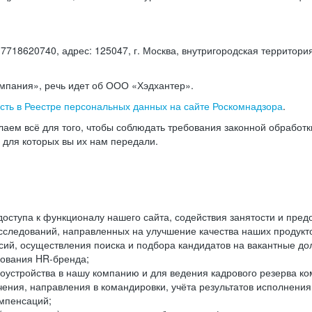
18620740, адрес: 125047, г. Москва, внутригородская территория
омпания», речь идет об ООО «Хэдхантер».
есть в Реестре персональных данных на сайте Роскомнадзора
.
аем всё для того, чтобы соблюдать требования законной обработ
, для которых вы их нам передали.
ступа к функционалу нашего сайта, содействия занятости и пред
следований, направленных на улучшение качества наших продуктов
ий, осуществления поиска и подбора кандидатов на вакантные дол
ования HR-бренда;
оустройства в нашу компанию и для ведения кадрового резерва ко
чения, направления в командировки, учёта результатов исполнени
омпенсаций;