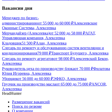
Вакансии дня
Менеджер по бизнес-
администрированию
от
55 000
до
60 000
₽
Алексеевские
Оконные Системы, Алексеевка
Мерчандайзер (Алексеевка)
от
52 000
до
58 000
₽
АГАТ,
Управляющая компания, Алексеевка
Кладовщик
51 500
₽
Алан, Алексеевка
Слесарь по ремонту и обслуживанию систем вентиляции и
кондиционирования
79 000
₽
Транспорт Будущего, Алексеевка
Слесарь по ремонту агрегатов
от
98 000
₽
Алексеевский Бекон,
Алексеевка
Руководитель цеха по производству блока
от
70 000
₽
Филатова
Юлия Игоревна, Алексеевка
Уборщик
от
56 000
до
60 000
₽
ЭФКО, Алексеевка
Грузчик на производство масла
от
65 000
до
75 000
₽
ANCOR,
Алексеевка
HeadHunter
Размещение вакансий
Поиск по резюме
О компании