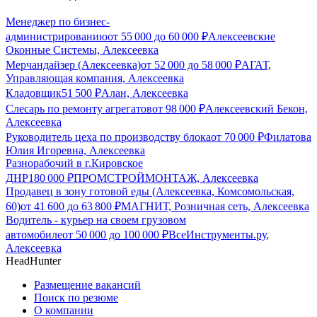
Менеджер по бизнес-
администрированию
от
55 000
до
60 000
₽
Алексеевские
Оконные Системы, Алексеевка
Мерчандайзер (Алексеевка)
от
52 000
до
58 000
₽
АГАТ,
Управляющая компания, Алексеевка
Кладовщик
51 500
₽
Алан, Алексеевка
Слесарь по ремонту агрегатов
от
98 000
₽
Алексеевский Бекон,
Алексеевка
Руководитель цеха по производству блока
от
70 000
₽
Филатова
Юлия Игоревна, Алексеевка
Разнорабочий в г.Кировское
ДНР
180 000
₽
ПРОМСТРОЙМОНТАЖ, Алексеевка
Продавец в зону готовой еды (Алексеевка, Комсомольская,
60)
от
41 600
до
63 800
₽
МАГНИТ, Розничная сеть, Алексеевка
Водитель - курьер на своем грузовом
автомобиле
от
50 000
до
100 000
₽
ВсеИнструменты.ру,
Алексеевка
HeadHunter
Размещение вакансий
Поиск по резюме
О компании