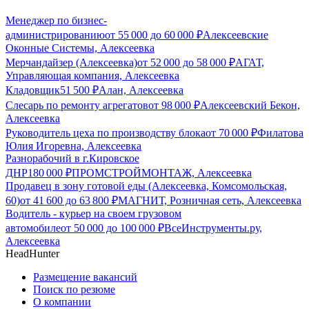
Менеджер по бизнес-
администрированию
от
55 000
до
60 000
₽
Алексеевские
Оконные Системы, Алексеевка
Мерчандайзер (Алексеевка)
от
52 000
до
58 000
₽
АГАТ,
Управляющая компания, Алексеевка
Кладовщик
51 500
₽
Алан, Алексеевка
Слесарь по ремонту агрегатов
от
98 000
₽
Алексеевский Бекон,
Алексеевка
Руководитель цеха по производству блока
от
70 000
₽
Филатова
Юлия Игоревна, Алексеевка
Разнорабочий в г.Кировское
ДНР
180 000
₽
ПРОМСТРОЙМОНТАЖ, Алексеевка
Продавец в зону готовой еды (Алексеевка, Комсомольская,
60)
от
41 600
до
63 800
₽
МАГНИТ, Розничная сеть, Алексеевка
Водитель - курьер на своем грузовом
автомобиле
от
50 000
до
100 000
₽
ВсеИнструменты.ру,
Алексеевка
HeadHunter
Размещение вакансий
Поиск по резюме
О компании