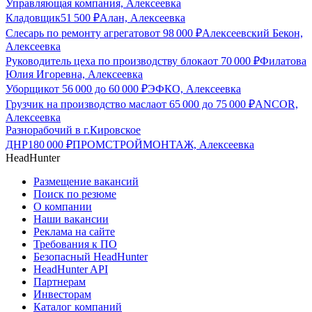
Управляющая компания, Алексеевка
Кладовщик
51 500
₽
Алан, Алексеевка
Слесарь по ремонту агрегатов
от
98 000
₽
Алексеевский Бекон,
Алексеевка
Руководитель цеха по производству блока
от
70 000
₽
Филатова
Юлия Игоревна, Алексеевка
Уборщик
от
56 000
до
60 000
₽
ЭФКО, Алексеевка
Грузчик на производство масла
от
65 000
до
75 000
₽
ANCOR,
Алексеевка
Разнорабочий в г.Кировское
ДНР
180 000
₽
ПРОМСТРОЙМОНТАЖ, Алексеевка
HeadHunter
Размещение вакансий
Поиск по резюме
О компании
Наши вакансии
Реклама на сайте
Требования к ПО
Безопасный HeadHunter
HeadHunter API
Партнерам
Инвесторам
Каталог компаний