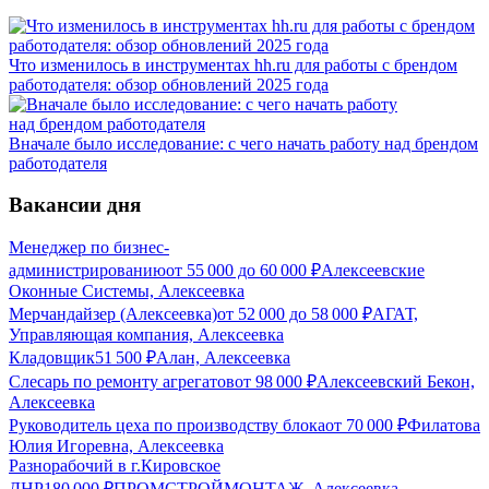
Что изменилось в инструментах hh.ru для работы с брендом
работодателя: обзор обновлений 2025 года
Вначале было исследование: с чего начать работу над брендом
работодателя
Вакансии дня
Менеджер по бизнес-
администрированию
от
55 000
до
60 000
₽
Алексеевские
Оконные Системы, Алексеевка
Мерчандайзер (Алексеевка)
от
52 000
до
58 000
₽
АГАТ,
Управляющая компания, Алексеевка
Кладовщик
51 500
₽
Алан, Алексеевка
Слесарь по ремонту агрегатов
от
98 000
₽
Алексеевский Бекон,
Алексеевка
Руководитель цеха по производству блока
от
70 000
₽
Филатова
Юлия Игоревна, Алексеевка
Разнорабочий в г.Кировское
ДНР
180 000
₽
ПРОМСТРОЙМОНТАЖ, Алексеевка