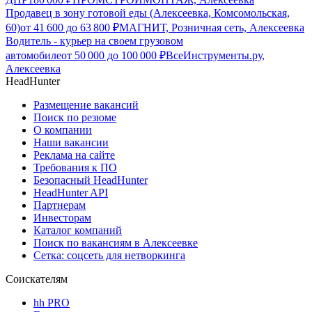
Продавец в зону готовой еды (Алексеевка, Комсомольская,
60)
от
41 600
до
63 800
₽
МАГНИТ, Розничная сеть, Алексеевка
Водитель - курьер на своем грузовом
автомобиле
от
50 000
до
100 000
₽
ВсеИнструменты.ру,
Алексеевка
HeadHunter
Размещение вакансий
Поиск по резюме
О компании
Наши вакансии
Реклама на сайте
Требования к ПО
Безопасный HeadHunter
HeadHunter API
Партнерам
Инвесторам
Каталог компаний
Поиск по вакансиям в Алексеевке
Сетка: соцсеть для нетворкинга
Соискателям
hh PRO