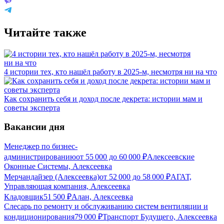
Читайте также
4 истории тех, кто нашёл работу в 2025-м, несмотря ни на что
Как сохранить себя и доход после декрета: истории мам и
советы эксперта
Вакансии дня
Менеджер по бизнес-
администрированию
от
55 000
до
60 000
₽
Алексеевские
Оконные Системы, Алексеевка
Мерчандайзер (Алексеевка)
от
52 000
до
58 000
₽
АГАТ,
Управляющая компания, Алексеевка
Кладовщик
51 500
₽
Алан, Алексеевка
Слесарь по ремонту и обслуживанию систем вентиляции и
кондиционирования
79 000
₽
Транспорт Будущего, Алексеевка