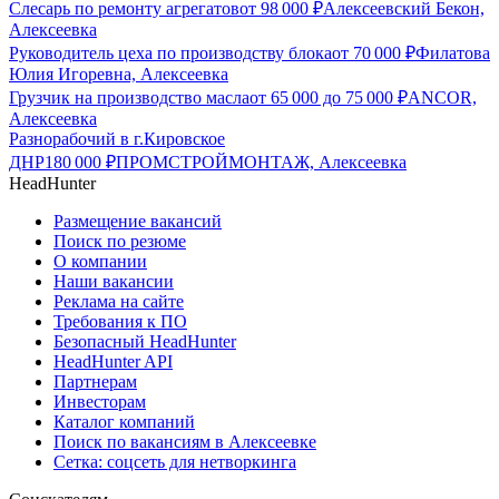
Слесарь по ремонту агрегатов
от
98 000
₽
Алексеевский Бекон,
Алексеевка
Руководитель цеха по производству блока
от
70 000
₽
Филатова
Юлия Игоревна, Алексеевка
Грузчик на производство масла
от
65 000
до
75 000
₽
ANCOR,
Алексеевка
Разнорабочий в г.Кировское
ДНР
180 000
₽
ПРОМСТРОЙМОНТАЖ, Алексеевка
HeadHunter
Размещение вакансий
Поиск по резюме
О компании
Наши вакансии
Реклама на сайте
Требования к ПО
Безопасный HeadHunter
HeadHunter API
Партнерам
Инвесторам
Каталог компаний
Поиск по вакансиям в Алексеевке
Сетка: соцсеть для нетворкинга