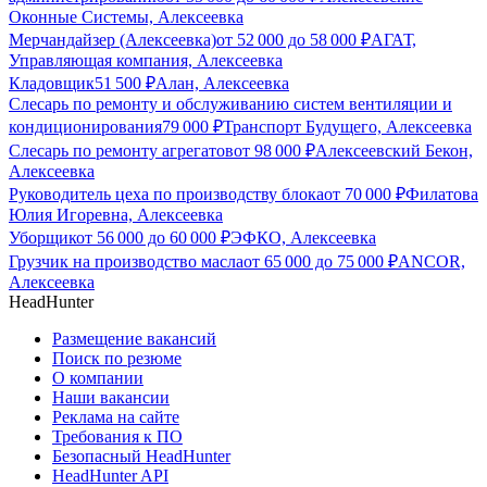
Оконные Системы, Алексеевка
Мерчандайзер (Алексеевка)
от
52 000
до
58 000
₽
АГАТ,
Управляющая компания, Алексеевка
Кладовщик
51 500
₽
Алан, Алексеевка
Слесарь по ремонту и обслуживанию систем вентиляции и
кондиционирования
79 000
₽
Транспорт Будущего, Алексеевка
Слесарь по ремонту агрегатов
от
98 000
₽
Алексеевский Бекон,
Алексеевка
Руководитель цеха по производству блока
от
70 000
₽
Филатова
Юлия Игоревна, Алексеевка
Уборщик
от
56 000
до
60 000
₽
ЭФКО, Алексеевка
Грузчик на производство масла
от
65 000
до
75 000
₽
ANCOR,
Алексеевка
HeadHunter
Размещение вакансий
Поиск по резюме
О компании
Наши вакансии
Реклама на сайте
Требования к ПО
Безопасный HeadHunter
HeadHunter API