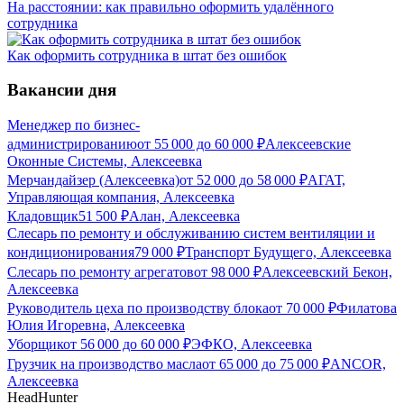
На расстоянии: как правильно оформить удалённого
сотрудника
Как оформить сотрудника в штат без ошибок
Вакансии дня
Менеджер по бизнес-
администрированию
от
55 000
до
60 000
₽
Алексеевские
Оконные Системы, Алексеевка
Мерчандайзер (Алексеевка)
от
52 000
до
58 000
₽
АГАТ,
Управляющая компания, Алексеевка
Кладовщик
51 500
₽
Алан, Алексеевка
Слесарь по ремонту и обслуживанию систем вентиляции и
кондиционирования
79 000
₽
Транспорт Будущего, Алексеевка
Слесарь по ремонту агрегатов
от
98 000
₽
Алексеевский Бекон,
Алексеевка
Руководитель цеха по производству блока
от
70 000
₽
Филатова
Юлия Игоревна, Алексеевка
Уборщик
от
56 000
до
60 000
₽
ЭФКО, Алексеевка
Грузчик на производство масла
от
65 000
до
75 000
₽
ANCOR,
Алексеевка
HeadHunter