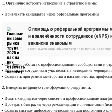
1. Органично встроить нетворкинг в стратегию найма:
• Привлекать кандидатов через реферальные программы
С помощью реферальной программы мы 
и вовлечённости сотрудников (eNPS) 
вакансии знакомым
Роман Жуков, старший менеджер по развитию HR-бренда 
• Системно работать с профессиональными сообществами и о
• Предлагать сотрудникам участвовать в нетворкинг-мероприят
• Создавать программы менторства и наставничества, професс
2. Внедрять цифровую трансформацию рекрутинга:
• Искать кандидатов через соцсети и профессиональные плат
• Проверять бэкграунд через рекомендации и личные связи (ис
• Создать систему цифрового нетворкинга для постоянного кон