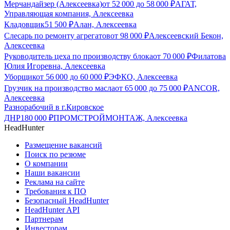
Мерчандайзер (Алексеевка)
от
52 000
до
58 000
₽
АГАТ,
Управляющая компания, Алексеевка
Кладовщик
51 500
₽
Алан, Алексеевка
Слесарь по ремонту агрегатов
от
98 000
₽
Алексеевский Бекон,
Алексеевка
Руководитель цеха по производству блока
от
70 000
₽
Филатова
Юлия Игоревна, Алексеевка
Уборщик
от
56 000
до
60 000
₽
ЭФКО, Алексеевка
Грузчик на производство масла
от
65 000
до
75 000
₽
ANCOR,
Алексеевка
Разнорабочий в г.Кировское
ДНР
180 000
₽
ПРОМСТРОЙМОНТАЖ, Алексеевка
HeadHunter
Размещение вакансий
Поиск по резюме
О компании
Наши вакансии
Реклама на сайте
Требования к ПО
Безопасный HeadHunter
HeadHunter API
Партнерам
Инвесторам