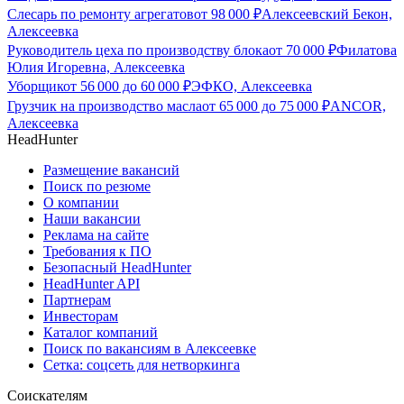
Слесарь по ремонту агрегатов
от
98 000
₽
Алексеевский Бекон,
Алексеевка
Руководитель цеха по производству блока
от
70 000
₽
Филатова
Юлия Игоревна, Алексеевка
Уборщик
от
56 000
до
60 000
₽
ЭФКО, Алексеевка
Грузчик на производство масла
от
65 000
до
75 000
₽
ANCOR,
Алексеевка
HeadHunter
Размещение вакансий
Поиск по резюме
О компании
Наши вакансии
Реклама на сайте
Требования к ПО
Безопасный HeadHunter
HeadHunter API
Партнерам
Инвесторам
Каталог компаний
Поиск по вакансиям в Алексеевке
Сетка: соцсеть для нетворкинга
Соискателям