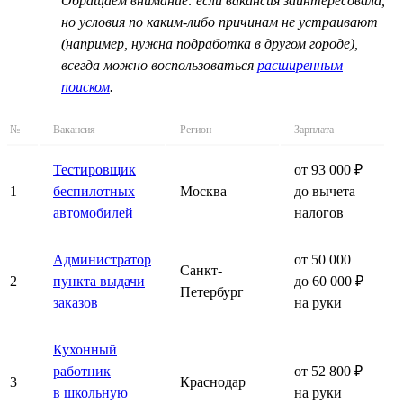
Обращаем внимание: если вакансия заинтересовала,
но условия по каким-либо причинам не устраивают
(например, нужна подработка в другом городе),
всегда можно воспользоваться
расширенным
поиском
.
№
Вакансия
Регион
Зарплата
Тестировщик
от 93 000 ₽
1
беспилотных
Москва
до вычета
автомобилей
налогов
Администратор
от 50 000
Санкт-
2
пункта выдачи
до 60 000 ₽
Петербург
заказов
на руки
Кухонный
работник
от 52 800 ₽
3
Краснодар
в школьную
на руки