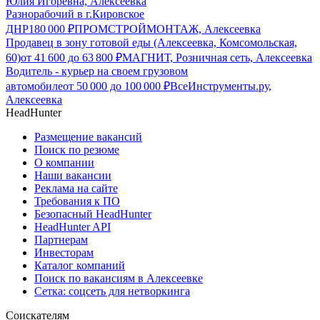
Юлия Игоревна, Алексеевка
Разнорабочий в г.Кировское
ДНР
180 000
₽
ПРОМСТРОЙМОНТАЖ, Алексеевка
Продавец в зону готовой еды (Алексеевка, Комсомольская,
60)
от
41 600
до
63 800
₽
МАГНИТ, Розничная сеть, Алексеевка
Водитель - курьер на своем грузовом
автомобиле
от
50 000
до
100 000
₽
ВсеИнструменты.ру,
Алексеевка
HeadHunter
Размещение вакансий
Поиск по резюме
О компании
Наши вакансии
Реклама на сайте
Требования к ПО
Безопасный HeadHunter
HeadHunter API
Партнерам
Инвесторам
Каталог компаний
Поиск по вакансиям в Алексеевке
Сетка: соцсеть для нетворкинга
Соискателям