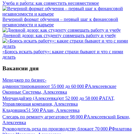
Учеба и работа: как совместить несовместимое
Вечерний формат обучения – первый шаг к финансовой
независимости и карьере
Дневной дозор: как студенту совмещать работу и учебу
«Боюсь искать работу»: какие страхи бывают и что с ними
делать
Вакансии дня
Менеджер по бизнес-
администрированию
от
55 000
до
60 000
₽
Алексеевские
Оконные Системы, Алексеевка
Мерчандайзер (Алексеевка)
от
52 000
до
58 000
₽
АГАТ,
Управляющая компания, Алексеевка
Кладовщик
51 500
₽
Алан, Алексеевка
Слесарь по ремонту агрегатов
от
98 000
₽
Алексеевский Бекон,
Алексеевка
Руководитель цеха по производству блока
от
70 000
₽
Филатова