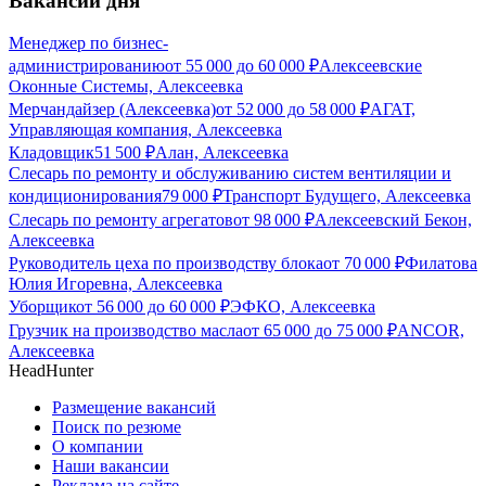
Вакансии дня
Менеджер по бизнес-
администрированию
от
55 000
до
60 000
₽
Алексеевские
Оконные Системы, Алексеевка
Мерчандайзер (Алексеевка)
от
52 000
до
58 000
₽
АГАТ,
Управляющая компания, Алексеевка
Кладовщик
51 500
₽
Алан, Алексеевка
Слесарь по ремонту и обслуживанию систем вентиляции и
кондиционирования
79 000
₽
Транспорт Будущего, Алексеевка
Слесарь по ремонту агрегатов
от
98 000
₽
Алексеевский Бекон,
Алексеевка
Руководитель цеха по производству блока
от
70 000
₽
Филатова
Юлия Игоревна, Алексеевка
Уборщик
от
56 000
до
60 000
₽
ЭФКО, Алексеевка
Грузчик на производство масла
от
65 000
до
75 000
₽
ANCOR,
Алексеевка
HeadHunter
Размещение вакансий
Поиск по резюме
О компании
Наши вакансии
Реклама на сайте