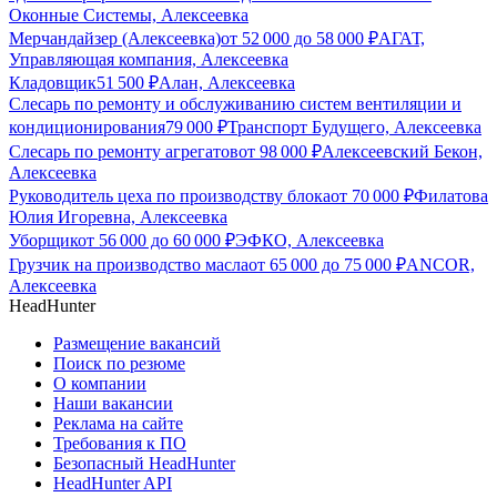
Оконные Системы, Алексеевка
Мерчандайзер (Алексеевка)
от
52 000
до
58 000
₽
АГАТ,
Управляющая компания, Алексеевка
Кладовщик
51 500
₽
Алан, Алексеевка
Слесарь по ремонту и обслуживанию систем вентиляции и
кондиционирования
79 000
₽
Транспорт Будущего, Алексеевка
Слесарь по ремонту агрегатов
от
98 000
₽
Алексеевский Бекон,
Алексеевка
Руководитель цеха по производству блока
от
70 000
₽
Филатова
Юлия Игоревна, Алексеевка
Уборщик
от
56 000
до
60 000
₽
ЭФКО, Алексеевка
Грузчик на производство масла
от
65 000
до
75 000
₽
ANCOR,
Алексеевка
HeadHunter
Размещение вакансий
Поиск по резюме
О компании
Наши вакансии
Реклама на сайте
Требования к ПО
Безопасный HeadHunter
HeadHunter API