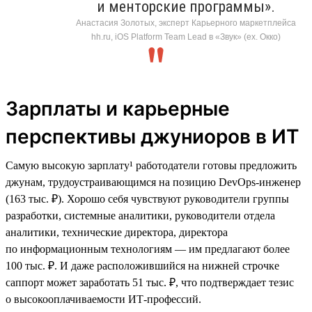
и менторские программы».
Анастасия Золотых, эксперт Карьерного маркетплейса
hh.ru, iOS Platform Team Lead в «Звук» (ex. Окко)
Зарплаты и карьерные
перспективы джуниоров в ИТ
Самую высокую зарплату¹ работодатели готовы предложить
джунам, трудоустраивающимся на позицию DevOps-инженер
(163 тыс. ₽). Хорошо себя чувствуют руководители группы
разработки, системные аналитики, руководители отдела
аналитики, технические директора, директора
по информационным технологиям — им предлагают более
100 тыс. ₽. И даже расположившийся на нижней строчке
саппорт может заработать 51 тыс. ₽, что подтверждает тезис
о высокооплачиваемости ИТ-профессий.