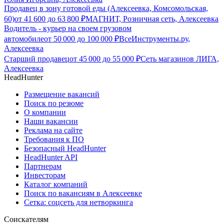
Продавец в зону готовой еды (Алексеевка, Комсомольская,
60)
от
41 600
до
63 800
₽
МАГНИТ, Розничная сеть, Алексеевка
Водитель - курьер на своем грузовом
автомобиле
от
50 000
до
100 000
₽
ВсеИнструменты.ру,
Алексеевка
Старший продавец
от
45 000
до
55 000
₽
Сеть магазинов ЛИГА,
Алексеевка
HeadHunter
Размещение вакансий
Поиск по резюме
О компании
Наши вакансии
Реклама на сайте
Требования к ПО
Безопасный HeadHunter
HeadHunter API
Партнерам
Инвесторам
Каталог компаний
Поиск по вакансиям в Алексеевке
Сетка: соцсеть для нетворкинга
Соискателям