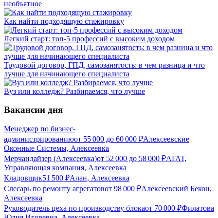
необъятное
Как найти подходящую стажировку
Легкий старт: топ-5 профессий с высоким доходом
Трудовой договор, ГПД, самозанятость: в чем разница и что
лучше для начинающего специалиста
Вуз или колледж? Разбираемся, что лучше
Вакансии дня
Менеджер по бизнес-
администрированию
от
55 000
до
60 000
₽
Алексеевские
Оконные Системы, Алексеевка
Мерчандайзер (Алексеевка)
от
52 000
до
58 000
₽
АГАТ,
Управляющая компания, Алексеевка
Кладовщик
51 500
₽
Алан, Алексеевка
Слесарь по ремонту агрегатов
от
98 000
₽
Алексеевский Бекон,
Алексеевка
Руководитель цеха по производству блока
от
70 000
₽
Филатова
Юлия Игоревна, Алексеевка