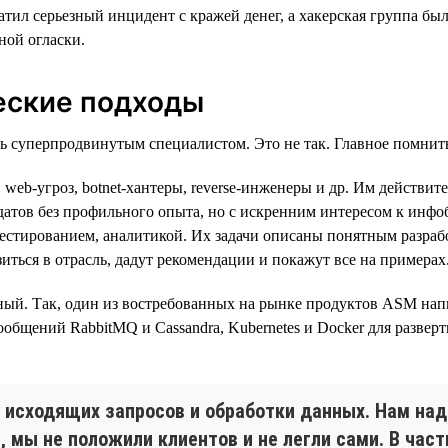
вратил серьезный инцидент с кражей денег, а хакерская группа 
ной огласки.
еские подходы
ть суперпродвинутым специалистом. Это не так. Главное помнит
и web-угроз, botnet-хантеры, reverse-инженеры и др. Им дейст
датов без профильного опыта, но с искренним интересом к инфоб
тестированием, аналитикой. Их задачи описаны понятным разраб
зиться в отрасль, дадут рекомендации и покажут все на примерах
й. Так, один из востребованных на рынке продуктов ASM написан
 сообщений RabbitMQ и Cassandra, Kubernetes и Docker для разве
исходящих запросов и обработки данных. Нам надо
, мы не положили клиентов и не легли сами. В час