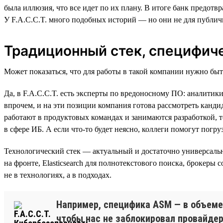
была иллюзия, что все идет по их плану. В итоге банк предот
У F.A.C.C.T. много подобных историй — но они не для публич
Традиционный стек, специфич
Может показаться, что для работы в такой компании нужно бы
Да, в F.A.C.C.T. есть эксперты по вредоносному ПО: аналитик
впрочем, и на эти позиции компания готова рассмотреть канди
работают в продуктовых командах и занимаются разработкой, 
в сфере ИБ. А если что-то будет неясно, коллеги помогут погру
Технологический стек — актуальный и достаточно универсальны
на фронте, Elasticsearch для полнотекстового поиска, брокеры
не в технологиях, а в подходах.
Например, специфика ASM — в объеме 
чтобы нас не заблокировал провайдер