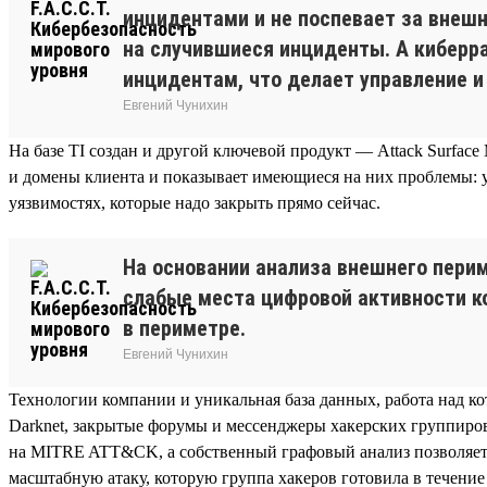
инцидентами и не поспевает за внеш
на случившиеся инциденты. А киберр
инцидентам, что делает управление 
Евгений Чунихин
На базе TI создан и другой ключевой продукт — Attack Surfac
и домены клиента и показывает имеющиеся на них проблемы: у
уязвимостях, которые надо закрыть прямо сейчас.
На основании анализа внешнего пери
слабые места цифровой активности к
в периметре.
Евгений Чунихин
Технологии компании и уникальная база данных, работа над ко
Darknet, закрытые форумы и мессенджеры хакерских группиров
на MITRE ATT&CK, а собственный графовый анализ позволяет
масштабную атаку, которую группа хакеров готовила в течени