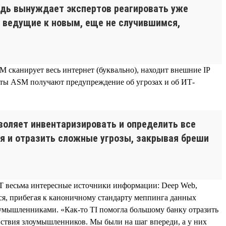
едь вынуждает экспертов реагировать уже
, ведущие к новым, еще не случившимся,
M сканирует весь интернет (буквально), находит внешние IP
енты ASM получают предупреждение об угрозах и об ИТ-
воляет инвентаризировать и определить все
я и отразить сложные угрозы, закрывая бреши
C.T весьма интересные источники информации: Deep Web,
ся, прибегая к каноничному стандарту меппинга данных
умышленниками. «Как-то TI помогла большому банку отразить
йствия злоумышленников. Мы были на шаг впереди, а у них