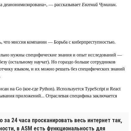
была деанонимизирована», — рассказывает
Евгений Чунихин
.
ь, что миссия компании — Борьба с киберпреступностью.
вительно нужны специфические знания и опыт исследований —
езу (остальному научат). Но гораздо больше сотрудников
отчику языком, и их можно решать без специфических знаний
.
 на Go (кое-где Python). Используется TypeScript и React
ртывания приложений... Отраслевая специфика заключается
 за 24 часа просканировать весь интернет так,
тности, в ASM есть функциональность для