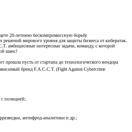
айдете 20‑летнюю бескомпромиссную борьбу
 решений мирового уровня для защиты бизнеса от кибератак.
C.T. амбициозные интересные задачи, команду, с которой
вой шанс!
лет прошла пусть от стартапа до технологического вендора
исимый бренд F.A.C.C.T. (Fight Against Cybercrime
 с полицией;
разведки, антифрод-аналитики и др.;