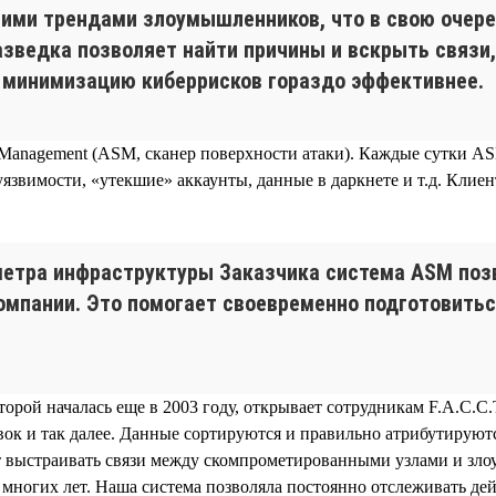
ними трендами злоумышленников, что в свою очер
азведка позволяет найти причины и вскрыть связи
и минимизацию киберрисков гораздо эффективнее.
e Management (ASM, сканер поверхности атаки). Каждые сутки AS
язвимости, «утекшие» аккаунты, данные в даркнете и т.д. Кли
метра инфраструктуры Заказчика система ASM поз
омпании. Это помогает своевременно подготовитьс
торой началась еще в 2003 году, открывает сотрудникам F.A.C.
ок и так далее. Данные сортируются и правильно атрибутируют
 выстраивать связи между скомпрометированными узлами и зло
е многих лет. Наша система позволяла постоянно отслеживать де