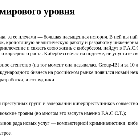
 мирового уровня
ода, за ее плечами — большая насыщенная история. В ней вы н
, кропотливую аналитическую работу и разработку инженерных
приключение и связать свою жизнь с кибербезом, найдут в F.A.C.
го карьерного роста. Кибербез сейчас на подъеме, не упустите с
ное агентство (на тот момент она называлась Group-IB) и за 10 
ждународного бизнеса на российском рынке появился новый незав
 разработки, и сотрудники.
 преступных групп и задержаний киберпреступников совместно
ковские трояны (во многом это заслуга именно F.A.C.C.T.);
 рынок ряда новых услуг — компьютерной криминалистики, кибер
угроз.