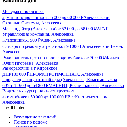
Вакансии дня
Менеджер по бизнес-
администрированию
от
55 000
до
60 000
₽
Алексеевские
Оконные Системы, Алексеевка
Мерчандайзер (Алексеевка)
от
52 000
до
58 000
₽
АГАТ,
Управляющая компания, Алексеевка
Кладовщик
51 500
₽
Алан, Алексеевка
Слесарь по ремонту агрегатов
от
98 000
₽
Алексеевский Бекон,
Алексеевка
Руководитель цеха по производству блока
от
70 000
₽
Филатова
Юлия Игоревна, Алексеевка
Разнорабочий в г.Кировское
ДНР
180 000
₽
ПРОМСТРОЙМОНТАЖ, Алексеевка
Продавец в зону готовой еды (Алексеевка, Комсомольская,
60)
от
41 600
до
63 800
₽
МАГНИТ, Розничная сеть, Алексеевка
Водитель - курьер на своем грузовом
автомобиле
от
50 000
до
100 000
₽
ВсеИнструменты.ру,
Алексеевка
HeadHunter
Размещение вакансий
Поиск по резюме