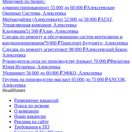
Менеджер по бизнес-
администрированию
от
55 000
до
60 000
₽
Алексеевские
Оконные Системы, Алексеевка
Мерчандайзер (Алексеевка)
от
52 000
до
58 000
₽
АГАТ,
Управляющая компания, Алексеевка
Кладовщик
51 500
₽
Алан, Алексеевка
Слесарь по ремонту и обслуживанию систем вентиляции и
кондиционирования
79 000
₽
Транспорт Будущего, Алексеевка
Слесарь по ремонту агрегатов
от
98 000
₽
Алексеевский Бекон,
Алексеевка
Руководитель цеха по производству блока
от
70 000
₽
Филатова
Юлия Игоревна, Алексеевка
Уборщик
от
56 000
до
60 000
₽
ЭФКО, Алексеевка
Грузчик на производство масла
от
65 000
до
75 000
₽
ANCOR,
Алексеевка
HeadHunter
Размещение вакансий
Поиск по резюме
О компании
Наши вакансии
Реклама на сайте
Требования к ПО