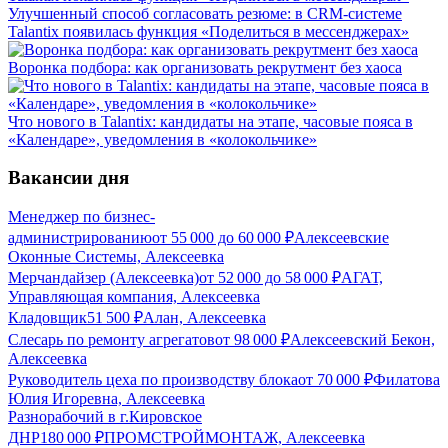
Улучшенный способ согласовать резюме: в CRM-системе
Talantix появилась функция «Поделиться в мессенджерах»
Воронка подбора: как организовать рекрутмент без хаоса
Что нового в Talantix: кандидаты на этапе, часовые пояса в
«Календаре», уведомления в «колокольчике»
Вакансии дня
Менеджер по бизнес-
администрированию
от
55 000
до
60 000
₽
Алексеевские
Оконные Системы, Алексеевка
Мерчандайзер (Алексеевка)
от
52 000
до
58 000
₽
АГАТ,
Управляющая компания, Алексеевка
Кладовщик
51 500
₽
Алан, Алексеевка
Слесарь по ремонту агрегатов
от
98 000
₽
Алексеевский Бекон,
Алексеевка
Руководитель цеха по производству блока
от
70 000
₽
Филатова
Юлия Игоревна, Алексеевка
Разнорабочий в г.Кировское
ДНР
180 000
₽
ПРОМСТРОЙМОНТАЖ, Алексеевка