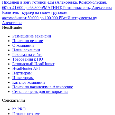
Продавец в зону готовой еды (Алексеевка, Комсомольская,
60)
от
41 600
до
63 800
₽
МАГНИТ, Розничная сеть, Алексеевка
Водитель - курьер на своем грузовом
автомобиле
от
50 000
до
100 000
₽
ВсеИнструменты.ру,
Алексеевка
HeadHunter
Размещение вакансий
Поиск по резюме
О компании
Наши вакансии
Реклама на сайте
Требования к ПО
Безопасный HeadHunter
HeadHunter API
Партнерам
Инвесторам
Каталог компаний
Поиск по вакансиям в Алексеевке
Сетка: соцсеть для нетворкинга
Соискателям
hh PRO
Готовое резюме